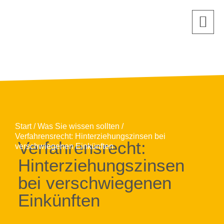
Start
Was Sie wissen sollten
Verfahrensrecht: Hinterziehungszinsen bei
Verfahrensrecht:
verschwiegenen Einkünften
Hinterziehungszinsen
bei verschwiegenen
Einkünften