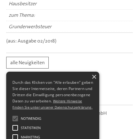
Hausbesitzer
zum Thema:
Grunderwerbsteuer
(aus: Ausgabe 02/2018)
alle Neuigkeiten
×
Durch das Klicken von "Alle erlauben" geben
Sie dieser Internetseite, deren Partnern und
Dritten die Einwilligung personenbezogene
Daten zu verarbeiten.
Weitere Hinweise
finden Sie unter unserer Datenschutzerklärung.
SBS Richter, Trenner & Kollegen GmbH
SBS
Steuerberatungsgesellschaft
NOTWENDIG
STATISTIKEN
Hohe Straße 55
01187
Dresden
MARKETING