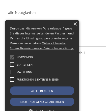
alle Neuigkeiten
×
Durch das Klicken von "Alle erlauben" geben
Sie dieser Internetseite, deren Partnern und
Dritten die Einwilligung personenbezogene
Daten zu verarbeiten.
Weitere Hinweise
finden Sie unter unserer Datenschutzerklärung.
SBS Richter, Trenner & Kollegen GmbH
SBS
Steuerberatungsgesellschaft
NOTWENDIG
STATISTIKEN
Hohe Straße 55
01187
Dresden
MARKETING
Telefon:
+49 (0) 351 - 87 32 60
FUNKTIONEN & EXTERNE MEDIEN
Telefax:
+49 (0) 351 - 87 32 699
E-Mail:
kanzlei@sbsdresden.de
ALLE ERLAUBEN
ESt-Helfer
Start
NICHT NOTWENDIGE ABLEHNEN
Impressum
DETAILS ZEIGEN