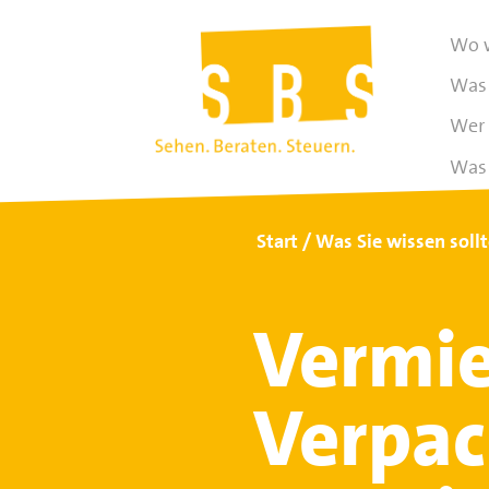
Wo w
Was 
Wer 
Was 
Start
Was Sie wissen soll
Vermi
Verpa