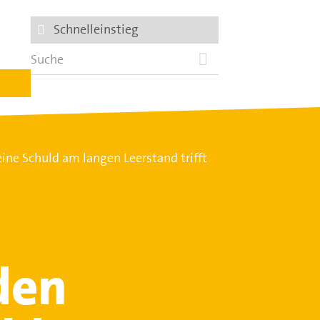
Schnelleinstieg
ne Schuld am langen Leerstand trifft
den