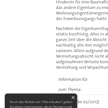
Hindernis für eine Baumaßn
das andere Eigentum zu erwe
Wohnungseigentümergemeins
des Erwerbsvorgangs hatte e
Nachdem die Eigentumsfrage
relativ kurzfristig. Alles in
ganze Zeit über die Absicht
nachhaltig alle ihm mögli
sanieren. Allein aufgrund d
Vermietungsabsicht nicht a
aufgelaufenen Verluste konn
Vermietung und Verpachtun
Information für:
zum Thema:
×
(aus: Ausgabe 02/2017)
Durch das Klicken von "Alle erlauben" geben
Sie dieser Internetseite, deren Partnern und