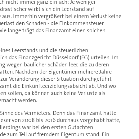
och nicht immer ganz einfach: Je weniger
rastischer wirkt sich ein Leerstand auf
aus. Immerhin vergrößert bei einem Verlust keine
erlast den Schaden - die Einkommensteuer
 wie lange trägt das Finanzamt einen solchen
ines Leerstands und die steuerlichen
h das Finanzgericht Düsseldorf (FG) urteilen. Im
ng wegen baulicher Schäden leer, die zu deren
hatten. Nachdem der Eigentümer mehrere Jahre
ur Veränderung dieser Situation durchgeführt
nzamt die Einkünfteerzielungsabsicht ab. Und wo
den sollen, da können auch keine Verluste als
emacht werden.
 Sinne des Vermieters. Denn das Finanzamt hatte
dieser von 2008 bis 2016 durchaus vorgehabt hatte,
llerdings war bei den ersten Gutachten
ude zum Teil auf fremdem Eigentum stand. Ein