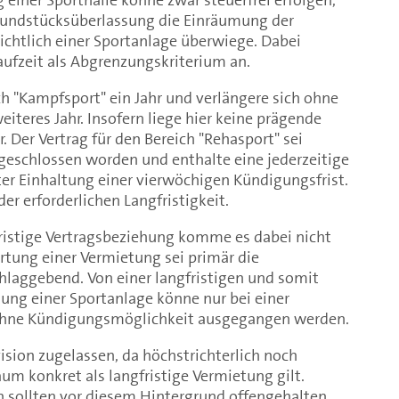
Grundstücksüberlassung die Einräumung der
chtlich einer Sportanlage überwiege. Dabei
aufzeit als Abgrenzungskriterium an.
ch "Kampfsport" ein Jahr und verlängere sich ohne
iteres Jahr. Insofern liege hier keine prägende
 Der Vertrag für den Bereich "Rehasport" sei
abgeschlossen worden und enthalte eine jederzeitige
r Einhaltung einer vierwöchigen Kündigungsfrist.
er erforderlichen Langfristigkeit.
fristige Vertragsbeziehung komme es dabei nicht
ertung einer Vermietung sei primär die
hlaggebend. Von einer langfristigen und somit
ung einer Sportanlage könne nur bei einer
ohne Kündigungsmöglichkeit ausgegangen werden.
ision zugelassen, da höchstrichterlich noch
aum konkret als langfristige Vermietung gilt.
 sollten vor diesem Hintergrund offengehalten