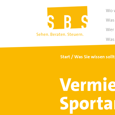
Wo w
Was 
Wer 
Was 
Start
Was Sie wissen soll
Vermie
Sporta