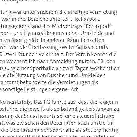
fung war unter anderem die streitige Vermietung
 war in drei Bereiche unterteilt: Rehasport,
tragsgegenstand des Mietvertrags "Rehasport"
 Sport- und Gymnastikraums nebst Umkleide und
nten Sportgeräte in anderen Räumlichkeiten
sh" war die Überlassung zweier Squashcourts
r zwei Stunden vereinbart. Der Verein konnte die
en wöchentlich nach Anmeldung nutzen. Für den
assung einer Sporthalle an zwei Tagen wöchentlich
owie die Nutzung von Duschen und Umkleiden
Finanzamt behandelte die Vermietungen als
e sonstige Leistungen eigener Art.
keinen Erfolg. Das FG führte aus, dass die Klägerin
führe, die jeweils als selbständige Leistungen zu
assung der Squashcourts sei eine steuerpflichtige
rt, was zwischen den Beteiligten auch unstreitig
 die Überlassung der Sporthalle als steuerpflichtig
 einer Sporthalle könne zwar steuerfrei erfolgen,