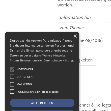
werden.
Information für:
zum Thema:
×
(aus: Ausgabe 08/2018)
Durch das Klicken von "Alle erlauben" geben
Sie dieser Internetseite, deren Partnern und
Dritten die Einwilligung personenbezogene
Daten zu verarbeiten.
Weitere Hinweise
alle Neuigkeiten
finden Sie unter unserer Datenschutzerklärung.
NOTWENDIG
STATISTIKEN
MARKETING
FUNKTIONEN & EXTERNE MEDIEN
ALLE ERLAUBEN
SBS Richter, Trenner & Kolle
SBS
Steuerberatungsgesellschaft