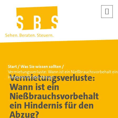
Start
Was Sie wissen sollten
Vermietungsverluste: Wann ist ein Nießbrauchsvorbehalt ein
Vermietungsverluste:
Hindernis für den Abzug?
Wann ist ein
Nießbrauchsvorbehalt
ein Hindernis für den
Abzug?