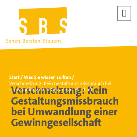
Start
Was Sie wissen sollten
Verschmelzung: Kein Gestaltungsmissbrauch bei
Verschmelzung: Kein
Umwandlung einer Gewinngesellschaft
Gestaltungsmissbrauch
bei Umwandlung einer
Gewinngesellschaft