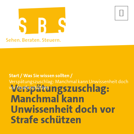
Start
Was Sie wissen sollten
Verspätungszuschlag: Manchmal kann Unwissenheit doch
Verspätungszuschlag:
vor Strafe schützen
Manchmal kann
Unwissenheit doch vor
Strafe schützen