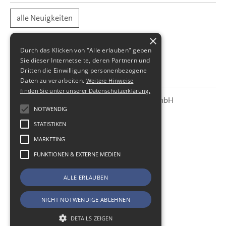
alle Neuigkeiten
×
Durch das Klicken von "Alle erlauben" geben
Sie dieser Internetseite, deren Partnern und
Dritten die Einwilligung personenbezogene
Daten zu verarbeiten.
Weitere Hinweise
finden Sie unter unserer Datenschutzerklärung.
SBS Richter, Trenner & Kollegen GmbH
SBS
Steuerberatungsgesellschaft
NOTWENDIG
STATISTIKEN
Hohe Straße 55
01187
Dresden
MARKETING
Telefon:
+49 (0) 351 - 87 32 60
FUNKTIONEN & EXTERNE MEDIEN
Telefax:
+49 (0) 351 - 87 32 699
E-Mail:
kanzlei@sbsdresden.de
ALLE ERLAUBEN
ESt-Helfer
Start
NICHT NOTWENDIGE ABLEHNEN
Impressum
Datenschutz
DETAILS ZEIGEN