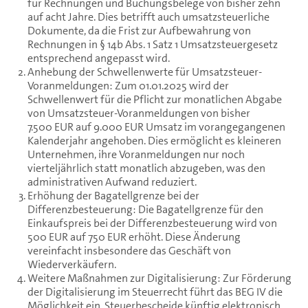
für Rechnungen und Buchungsbelege von bisher zehn
auf acht Jahre. Dies betrifft auch umsatzsteuerliche
Dokumente, da die Frist zur Aufbewahrung von
Rechnungen in § 14b Abs. 1 Satz 1 Umsatzsteuergesetz
entsprechend angepasst wird.
Anhebung der Schwellenwerte für Umsatzsteuer-
Voranmeldungen: Zum 01.01.2025 wird der
Schwellenwert für die Pflicht zur monatlichen Abgabe
von Umsatzsteuer-Voranmeldungen von bisher
7.500 EUR auf 9.000 EUR Umsatz im vorangegangenen
Kalenderjahr angehoben. Dies ermöglicht es kleineren
Unternehmen, ihre Voranmeldungen nur noch
vierteljährlich statt monatlich abzugeben, was den
administrativen Aufwand reduziert.
Erhöhung der Bagatellgrenze bei der
Differenzbesteuerung: Die Bagatellgrenze für den
Einkaufspreis bei der Differenzbesteuerung wird von
500 EUR auf 750 EUR erhöht. Diese Änderung
vereinfacht insbesondere das Geschäft von
Wiederverkäufern.
Weitere Maßnahmen zur Digitalisierung: Zur Förderung
der Digitalisierung im Steuerrecht führt das BEG IV die
Möglichkeit ein, Steuerbescheide künftig elektronisch