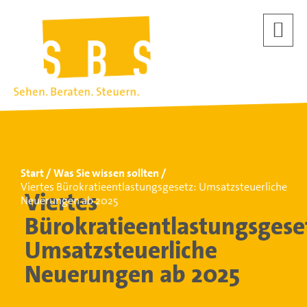
Start
Was Sie wissen sollten
Viertes Bürokratieentlastungsgesetz: Umsatzsteuerliche
Viertes
Neuerungen ab 2025
Bürokratieentlastungsgese
Umsatzsteuerliche
Neuerungen ab 2025