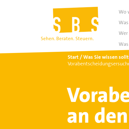
Wo w
Was 
Wer 
Was 
Start
Was Sie wissen soll
Vorabentscheidungsersuche
Vorabe
an den