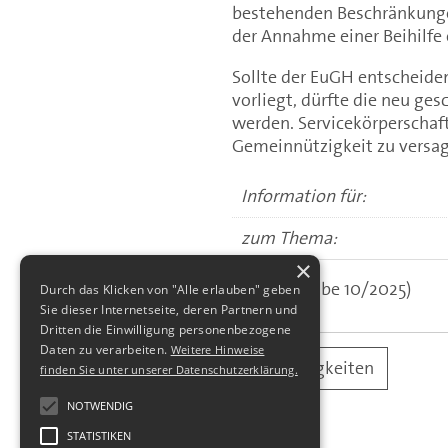
bestehenden Beschränkungen
der Annahme einer Beihilfe
Sollte der EuGH entscheide
vorliegt, dürfte die neu ge
werden. Servicekörperschaf
Gemeinnützigkeit zu versa
Information für:
zum Thema:
×
(aus: Ausgabe 10/2025)
Durch das Klicken von "Alle erlauben" geben
Sie dieser Internetseite, deren Partnern und
Dritten die Einwilligung personenbezogene
Daten zu verarbeiten.
Weitere Hinweise
alle Neuigkeiten
finden Sie unter unserer Datenschutzerklärung.
NOTWENDIG
STATISTIKEN