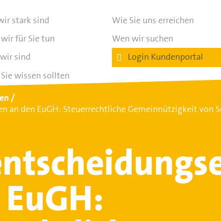
ir stark sind
Wie Sie uns erreichen
wir für Sie tun
Wen wir suchen
wir sind
Login Kundenportal
Sie wissen sollten
ten
n an den EuGH: Steuerrechtliche Gemeinnützigkeit von S
ntscheidungs
 EuGH: