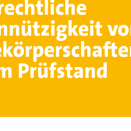
rechtliche
nützigkeit v
ekörperschafte
m Prüfstand