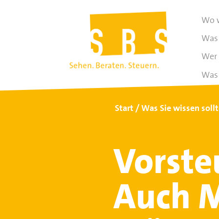
Wo w
Was 
Wer 
Was 
Start
Was Sie wissen soll
Vorste
Auch M