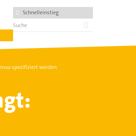
Schnelleinstieg
nau spezifiziert werden
agt: