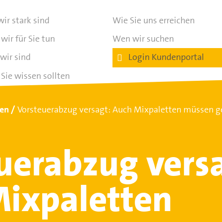
ir stark sind
Wie Sie uns erreichen
wir für Sie tun
Wen wir suchen
wir sind
Login Kundenportal
Sie wissen sollten
ten
Vorsteuerabzug versagt: Auch Mixpaletten müssen ge
uerabzug vers
ixpaletten