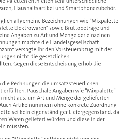
e Paletten enthielten sehr unterschiedliche
waren, Haushaltsartikel und Smartphonezubehör.
glich allgemeine Bezeichnungen wie "Mixpalette
lette Elektrowaren" sowie Bruttobeträge und
eine Angaben zu Art und Menge der einzelnen
echnungen machte die Handelsgesellschaft
anzamt versagte ihr den Vorsteuerabzug mit der
ungen nicht die gesetzlichen
lten. Gegen diese Entscheidung erhob die
da die Rechnungen die umsatzsteuerlichen
 erfüllten. Pauschale Angaben wie "Mixpalette"
n nicht aus, um Art und Menge der gelieferten
n. Auch Artikelnummern ohne konkrete Zuordnung
ette sei kein eigenständiger Liefergegenstand, da
rten Waren geliefert würden und diese in der
in müssten.
nung "Mixpalette" entbinde nicht von den