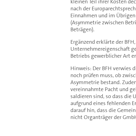
kleinen Teil ihrer Kosten de
nach der Europarechtsprech
Einnahmen und im Übrigen a
(Asymmetrie zwischen Betri
Beträgen).
Ergänzend erklärte der BFH,
Unternehmereigenschaft gep
Betriebs gewerblicher Art e
Hinweis: Der BFH verwies di
noch prüfen muss, ob zwisc
Asymmetrie bestand. Zudem
vereinnahmte Pacht und gele
saldieren sind, so dass di
aufgrund eines fehlenden En
darauf hin, dass die Gemei
nicht Organträger der GmbH