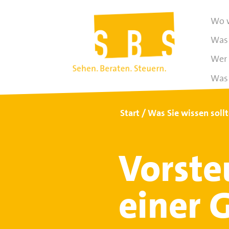
Wo w
Was 
Wer 
Was 
Start
Was Sie wissen soll
Vorste
einer 