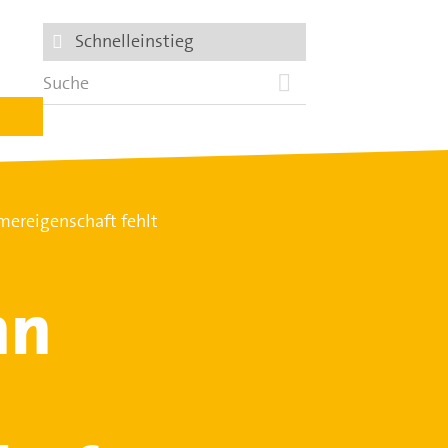
Schnelleinstieg
ereigenschaft fehlt
nn