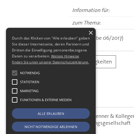
Information für:
zum Thema:
×
(aus: Ausgabe 06/2017)
Durch das Klicken von "Alle erlauben" geben
Sie dieser Internetseite, deren Partnern und
Dritten die Einwilligung personenbezogene
Daten zu verarbeiten.
Weitere Hinweise
alle Neuigkeiten
finden Sie unter unserer Datenschutzerklärung.
NOTWENDIG
STATISTIKEN
MARKETING
FUNKTIONEN & EXTERNE MEDIEN
ALLE ERLAUBEN
SBS Richter, Trenner & Kolle
SBS
Steuerberatungsgesellschaft
NICHT NOTWENDIGE ABLEHNEN