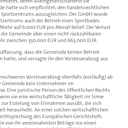
mietet, deren Alleingesellschafterin sie
de hatte sich verpflichtet, den handelsrechtlichen
es Sportzentrums auszugleichen. Der GmbH wurde
tzentrums auch der Betrieb eines Sportbades
e Miete auf 6.000 EUR pro Monat belief. Der Verlust
die Gemeinde über einen nicht rückzahlbaren
Jahr zwischen 350.000 EUR und 663.000 EUR.
Auffassung, dass die Gemeinde keinen Betrieb
n hatte, und versagte ihr den Vorsteuerabzug aus
enschweren Vorsteuerabzug ebenfalls (vorläufig) ab
die Gemeinde kein Unternehmer im
r. Eine juristische Person des öffentlichen Rechts
enn sie eine wirtschaftliche Tätigkeit im Sinne
t zur Erzielung von Einnahmen ausübt, die sich
it heraushebt. An einer solchen wirtschaftlichen
 Rechtsprechung des Europäischen Gerichtshofs,
e von ihr vereinnahmten Beträge nur einen