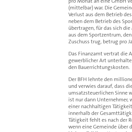
pro Monat an eine GmbH ver
(mittelbar) war. Die Gemein
Verlust aus dem Betrieb d
neben dem Betrieb des Spor
übertragen, für das sich di
aus dem Sportzentrum, den 
Zuschuss trug, betrug pro 
Das Finanzamt vertrat die 
gewerblicher Art unterhalte
den Bauerrichtungskosten.
Der BFH lehnte den million
und verwies darauf, dass 
umsatzsteuerlichen Sinne wa
ist nur dann Unternehmer, w
einer nachhaltigen Tätigkei
innerhalb der Gesamttätigke
Tätigkeit fehlt es nach der
wenn eine Gemeinde über di