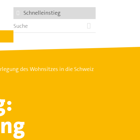
Schnelleinstieg
legung des Wohnsitzes in die Schweiz
g:
ung