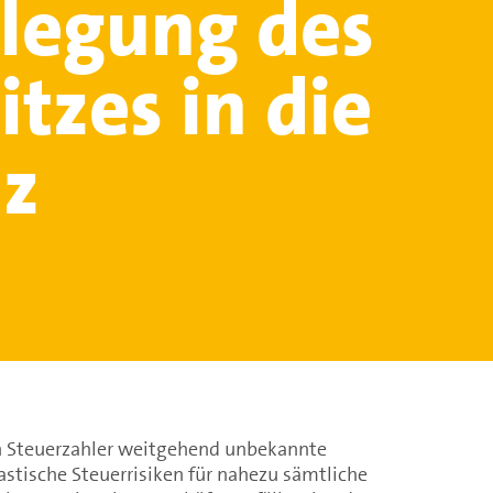
rlegung des
tzes in die
z
n Steuerzahler weitgehend unbekannte
stische Steuerrisiken für nahezu sämtliche