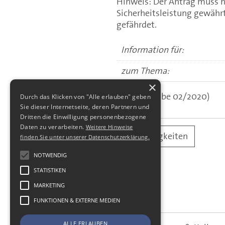
Hinweis: Der Antrag muss n
Sicherheitsleistung gewährt
gefährdet.
Information für:
zum Thema:
×
(aus: Ausgabe 02/2020)
Durch das Klicken von "Alle erlauben" geben
Sie dieser Internetseite, deren Partnern und
Dritten die Einwilligung personenbezogene
Daten zu verarbeiten.
Weitere Hinweise
alle Neuigkeiten
finden Sie unter unserer Datenschutzerklärung.
NOTWENDIG
STATISTIKEN
MARKETING
FUNKTIONEN & EXTERNE MEDIEN
ALLE ERLAUBEN