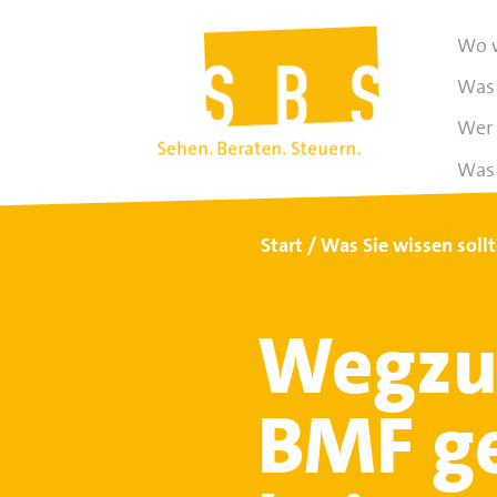
Wo w
Was 
Wer 
Was 
Start
Was Sie wissen soll
Wegzu
BMF g