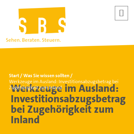
Start
Was Sie wissen sollten
Werkzeuge im Ausland: Investitionsabzugsbetrag bei
Werkzeuge im Ausland:
Zugehörigkeit zum Inland
Investitionsabzugsbetrag
bei Zugehörigkeit zum
Inland