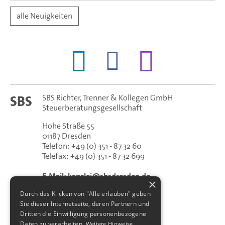
alle Neuigkeiten
SBS Richter, Trenner & Kollegen GmbH
SBS
Steuerberatungsgesellschaft
Hohe Straße 55
01187
Dresden
Telefon:
+49 (0) 351 - 87 32 60
Telefax:
+49 (0) 351 - 87 32 699
E-Mail:
kanzlei@sbsdresden.de
×
ESt-Helfer
Durch das Klicken von "Alle erlauben" geben
Start
Sie dieser Internetseite, deren Partnern und
Impressum
Dritten die Einwilligung personenbezogene
Datenschutz
Daten zu verarbeiten.
Weitere Hinweise