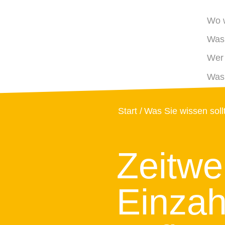
Wo w
Was 
Wer 
Was 
Start
Was Sie wissen soll
Zeitwe
Einzah