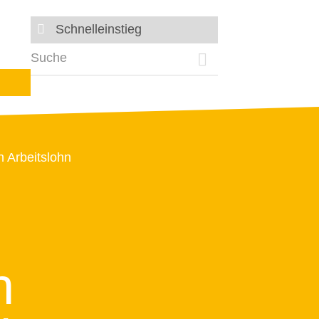
Schnelleinstieg
n Arbeitslohn
n