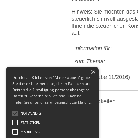
Hinweis: Sie möchten das
steuerlich sinnvoll ausgest
Ihnen die steuerlichen Ko
auf.
Information für:
zum Thema:
×
(aus: Ausgabe 11/2016)
Durch das Klicken von "Alle erlauben" geben
Sie dieser Internetseite, deren Partnern und
Dritten die Einwilligung personenbezogene
Daten zu verarbeiten.
Weitere Hinweise
alle Neuigkeiten
finden Sie unter unserer Datenschutzerklärung.
NOTWENDIG
STATISTIKEN
MARKETING