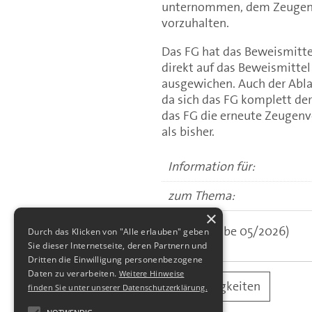
unternommen, dem Zeugen s
vorzuhalten.
Das FG hat das Beweismitte
direkt auf das Beweismitt
ausgewichen. Auch der Abla
da sich das FG komplett de
das FG die erneute Zeugen
als bisher.
Information für:
zum Thema:
×
(aus: Ausgabe 05/2026)
Durch das Klicken von "Alle erlauben" geben
Sie dieser Internetseite, deren Partnern und
Dritten die Einwilligung personenbezogene
Daten zu verarbeiten.
Weitere Hinweise
alle Neuigkeiten
finden Sie unter unserer Datenschutzerklärung.