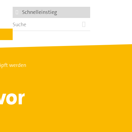
Schnelleinstieg
öpft werden
vor