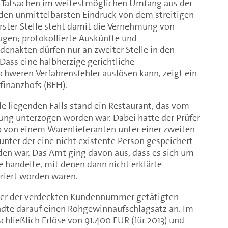
Tatsachen im weitestmöglichen Umfang aus der
 den unmittelbarsten Eindruck von dem streitigen
erster Stelle steht damit die Vernehmung von
ugen; protokollierte Auskünfte und
nakten dürfen nur an zweiter Stelle in den
Dass eine halbherzige gerichtliche
weren Verfahrensfehler auslösen kann, zeigt ein
finanzhofs (BFH).
e liegenden Falls stand ein Restaurant, das vom
ng unterzogen worden war. Dabei hatte der Prüfer
b von einem Warenlieferanten unter einer zweiten
ter der eine nicht existente Person gespeichert
den war. Das Amt ging davon aus, dass es sich um
 handelte, mit denen dann nicht erklärte
riert worden waren.
er der verdeckten Kundennummer getätigten
dte darauf einen Rohgewinnaufschlagsatz an. Im
chließlich Erlöse von 91.400 EUR (für 2013) und