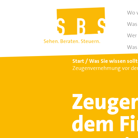
Wo w
Was 
Wer 
Was 
Start
Was Sie wissen soll
Zeugenvernehmung vor dem 
Zeuge
dem Fi