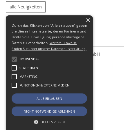
alle Neuigkeiten
×
Durch das Klicken von "Alle erlauben" geben
Sie dieser Internetseite, deren Partnern und
Dritten die Einwilligung personenbezogene
Daten zu verarbeiten.
Weitere Hinweise
finden Sie unter unserer Datenschutzerklärung.
SBS Richter, Trenner & Kollegen GmbH
SBS
Steuerberatungsgesellschaft
NOTWENDIG
STATISTIKEN
Hohe Straße 55
01187
Dresden
MARKETING
Telefon:
+49 (0) 351 - 87 32 60
FUNKTIONEN & EXTERNE MEDIEN
Telefax:
+49 (0) 351 - 87 32 699
E-Mail:
kanzlei@sbsdresden.de
ALLE ERLAUBEN
ESt-Helfer
Start
NICHT NOTWENDIGE ABLEHNEN
Impressum
Datenschutz
DETAILS ZEIGEN
Cookie-Einstellungen