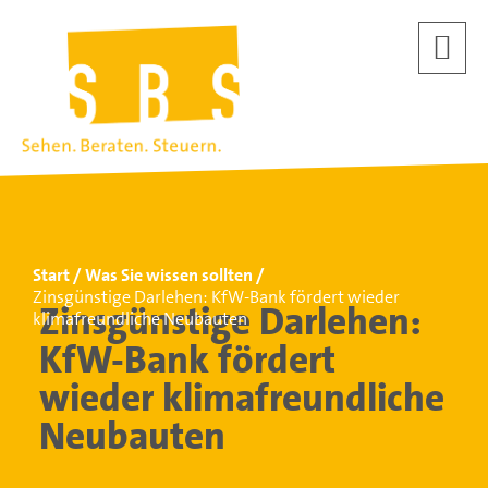
Start
Was Sie wissen sollten
Zinsgünstige Darlehen: KfW-Bank fördert wieder
Zinsgünstige Darlehen:
klimafreundliche Neubauten
KfW-Bank fördert
wieder klimafreundliche
Neubauten