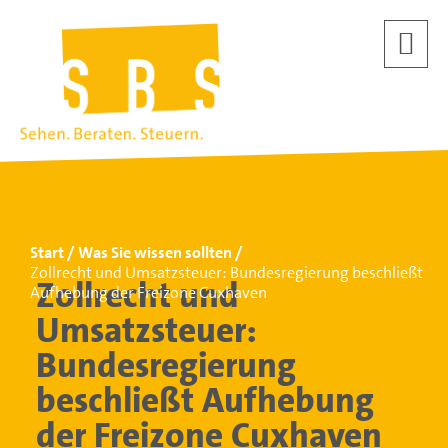
Start
Was Sie wissen sollten
Zollrecht und Umsatzsteuer: Bundesregierung beschließt
Zollrecht und
Aufhebung der Freizone Cuxhaven
Umsatzsteuer:
Bundesregierung
beschließt Aufhebung
der Freizone Cuxhaven