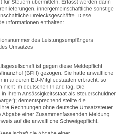
für Steuern übermitteln. Erfasst werden darin
enlieferungen, innergemeinschaftliche sonstige
nschaftliche Dreiecksgeschäfte. Diese
 Informationen enthalten:
ationsnummer des Leistungsempfängers
des Umsatzes
sgesellschaft ist gegen diese Meldepflicht
sfinanzhof (BFH) gezogen. Sie hatte anwaltliche
 in anderen EU-Mitgliedstaaten erbracht, so
n nicht im deutschen Inland lag. Die
in ihrem Ansässigkeitsstaat als Steuerschuldner
arge"); dementsprechend stellte die
t ihre Rechnungen ohne deutsche Umsatzsteuer
iche Abgabe einer Zusammenfassenden Meldung
nweis auf die anwaltliche Schweigepflicht.
 Gesellschaft die Abgabe einer