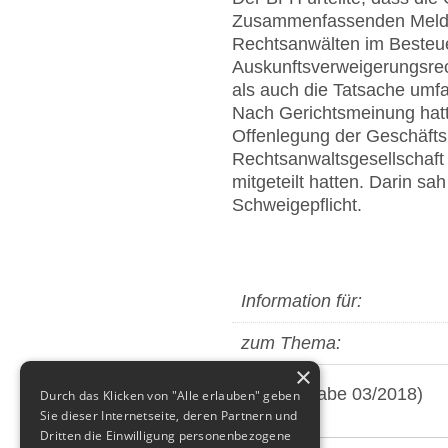
Zusammenfassenden Meldun
Rechtsanwälten im Besteu
Auskunftsverweigerungsrec
als auch die Tatsache umfa
Nach Gerichtsmeinung hatt
Offenlegung der Geschäftsb
Rechtsanwaltsgesellschaft
mitgeteilt hatten. Darin s
Schweigepflicht.
Information für:
zum Thema:
×
(aus: Ausgabe 03/2018)
Durch das Klicken von "Alle erlauben" geben
Sie dieser Internetseite, deren Partnern und
Dritten die Einwilligung personenbezogene