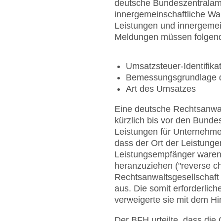
deutsche Bundeszentralamt 
innergemeinschaftliche War
Leistungen und innergemei
Meldungen müssen folgende
Umsatzsteuer-Identifik
Bemessungsgrundlage 
Art des Umsatzes
Eine deutsche Rechtsanwalt
kürzlich bis vor den Bunde
Leistungen für Unternehmer
dass der Ort der Leistunge
Leistungsempfänger waren 
heranzuziehen ("reverse ch
Rechtsanwaltsgesellschaf
aus. Die somit erforderl
verweigerte sie mit dem Hi
Der BFH urteilte, dass die