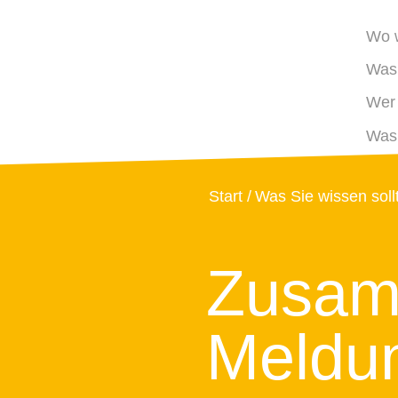
Wo w
Was 
Wer 
Was 
Start
Was Sie wissen soll
Zusam
Meldun