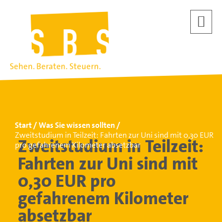
Start
Was Sie wissen sollten
Zweitstudium in Teilzeit: Fahrten zur Uni sind mit 0,30 EUR
Zweitstudium in Teilzeit:
pro gefahrenem Kilometer absetzbar
Fahrten zur Uni sind mit
0,30 EUR pro
gefahrenem Kilometer
absetzbar