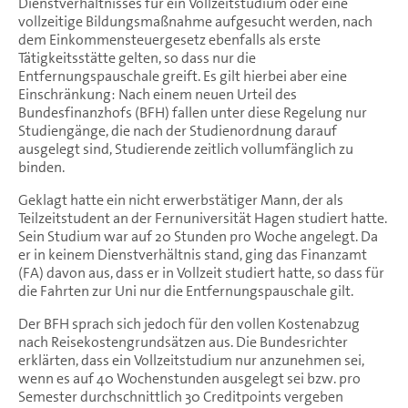
Dienstverhältnisses für ein Vollzeitstudium oder eine
vollzeitige Bildungsmaßnahme aufgesucht werden, nach
dem Einkommensteuergesetz ebenfalls als erste
Tätigkeitsstätte gelten, so dass nur die
Entfernungspauschale greift. Es gilt hierbei aber eine
Einschränkung: Nach einem neuen Urteil des
Bundesfinanzhofs (BFH) fallen unter diese Regelung nur
Studiengänge, die nach der Studienordnung darauf
ausgelegt sind, Studierende zeitlich vollumfänglich zu
binden.
Geklagt hatte ein nicht erwerbstätiger Mann, der als
Teilzeitstudent an der Fernuniversität Hagen studiert hatte.
Sein Studium war auf 20 Stunden pro Woche angelegt. Da
er in keinem Dienstverhältnis stand, ging das Finanzamt
(FA) davon aus, dass er in Vollzeit studiert hatte, so dass für
die Fahrten zur Uni nur die Entfernungspauschale gilt.
Der BFH sprach sich jedoch für den vollen Kostenabzug
nach Reisekostengrundsätzen aus. Die Bundesrichter
erklärten, dass ein Vollzeitstudium nur anzunehmen sei,
wenn es auf 40 Wochenstunden ausgelegt sei bzw. pro
Semester durchschnittlich 30 Creditpoints vergeben