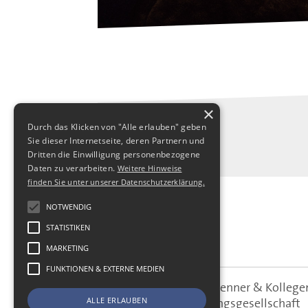
×
Durch das Klicken von "Alle erlauben" geben
Sie dieser Internetseite, deren Partnern und
Dritten die Einwilligung personenbezogene
Daten zu verarbeiten.
Weitere Hinweise
finden Sie unter unserer Datenschutzerklärung.
NOTWENDIG
STATISTIKEN
MARKETING
FUNKTIONEN & EXTERNE MEDIEN
SBS Richter, Trenner & Kolle
SBS
Steuerberatungsgesellschaft
ALLE ERLAUBEN