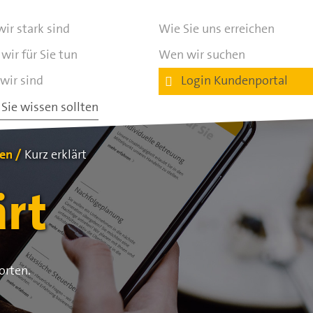
ir stark sind
Wie Sie uns erreichen
wir für Sie tun
Wen wir suchen
wir sind
Login Kundenportal
Sie wissen sollten
ten
Kurz erklärt
ärt
orten.