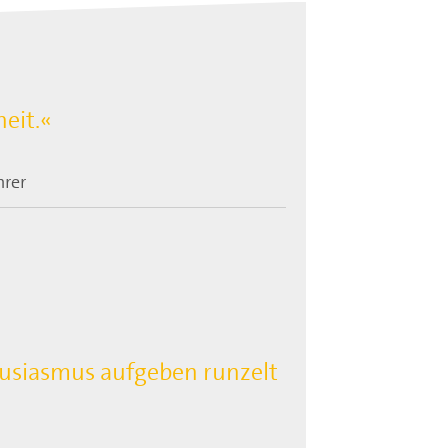
heit.«
hrer
husiasmus aufgeben runzelt