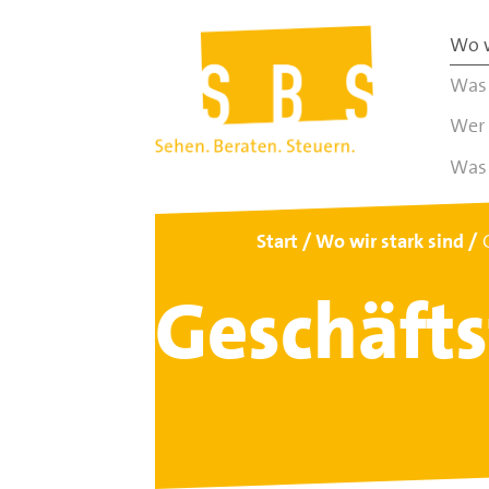
Wo w
Was 
Wer 
Was 
Start
Wo wir stark sind
Geschäft