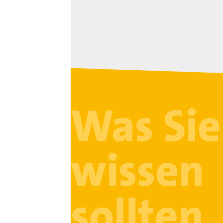
Was Sie
wissen
sollten