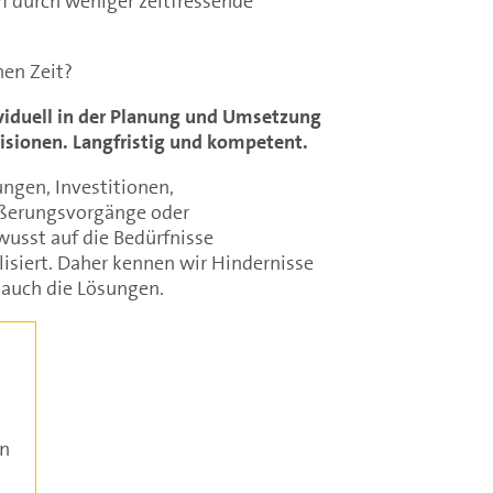
m durch weniger zeitfressende
en Zeit?
viduell in der Planung und Umsetzung
isionen. Langfristig und kompetent.
ungen, Investitionen,
ßerungsvorgänge oder
wusst auf die Bedürfnisse
isiert. Daher kennen wir Hindernisse
h auch die Lösungen.
en